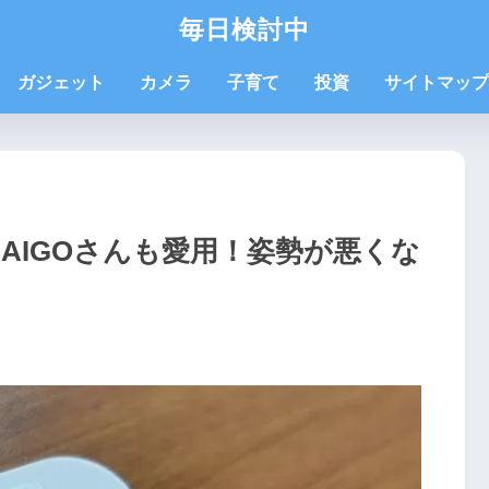
毎日検討中
ガジェット
カメラ
子育て
投資
サイトマップ
トDAIGOさんも愛用！姿勢が悪くな