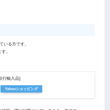
なっている方です。
ます。
er [並行輸入品]
Yahooショッピング